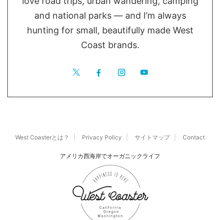
love road trips, urban wandering, camping
and national parks — and I’m always
hunting for small, beautifully made West
Coast brands.
West Coasterとは？
Privacy Policy
サイトマップ
Contact
アメリカ西海岸でオーガニックライフ