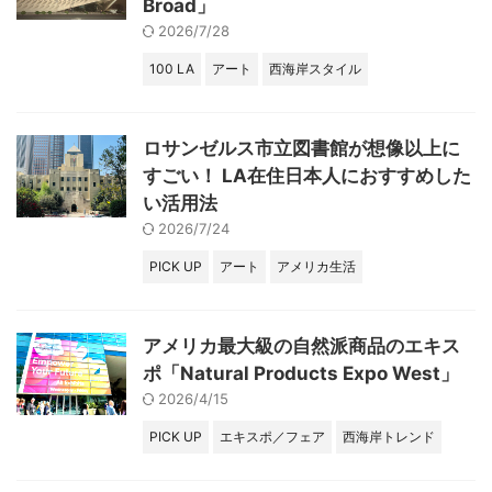
Broad」
2026/7/28
100 LA
アート
西海岸スタイル
ロサンゼルス市立図書館が想像以上に
すごい！ LA在住日本人におすすめした
い活用法
2026/7/24
PICK UP
アート
アメリカ生活
アメリカ最大級の自然派商品のエキス
ポ「Natural Products Expo West」
2026/4/15
PICK UP
エキスポ／フェア
西海岸トレンド