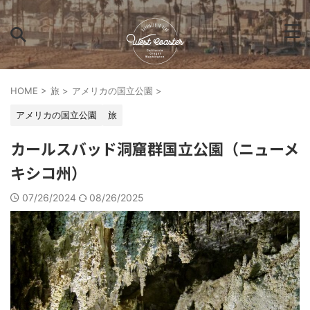
HOME
>
旅
>
アメリカの国立公園
>
アメリカの国立公園
旅
カールスバッド洞窟群国立公園（ニューメ
キシコ州）
07/26/2024
08/26/2025