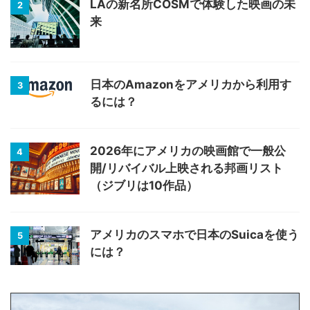
LAの新名所COSMで体験した映画の未
2
来
日本のAmazonをアメリカから利用す
3
るには？
2026年にアメリカの映画館で一般公
4
開/リバイバル上映される邦画リスト
（ジブリは10作品）
アメリカのスマホで日本のSuicaを使う
5
には？