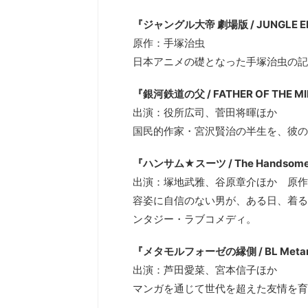
『ジャングル大帝 劇場版 / JUNGLE EMPE
原作：手塚治虫
日本アニメの礎となった手塚治虫の記
『銀河鉄道の父 / FATHER OF THE M
出演：役所広司、菅田将暉ほか
国民的作家・宮沢賢治の半生を、彼の
『ハンサム★スーツ / The Handsome
出演：塚地武雅、谷原章介ほか 原作
容姿に自信のない男が、ある日、着る
ンタジー・ラブコメディ。
『メタモルフォーゼの縁側 / BL Metam
出演：芦田愛菜、宮本信子ほか
マンガを通じて世代を超えた友情を育