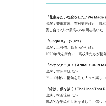
『花束みたいな恋をした / We Made a B
出演：菅田将暉、有村架純ほか 脚本
愛し合う2人の最高の5年間を描いた
『Single 8』（2023）
出演：上村侑、髙石あかりほか
1970年代を舞台に、高校生たちが
『ハケンアニメ！ / ANIME SUPREM
出演：吉岡里帆ほか
アニメ制作に情熱を注ぐ人々の楽しい
『線は、僕を描く / The Lines That 
出演：横浜流星ほか
伝統的な墨絵の世界を通して、傷つい