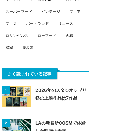
スーパーフード
ビンテージ
フェア
フェス
ポートランド
リユース
ロサンゼルス
ローフード
古着
建築
脱炭素
よく読まれている記事
2026年のスタジオジブリ
1
祭の上映作品は7作品
LAの新名所COSMで体験
2
した映画の未来