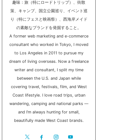
趣味：旅（特にロードトリップ）、街散
策、キャンプ、国立公園巡り、イベント巡
り（特にフェスと映画祭）、西海岸メイド
の素敵なブランドを発掘すること。
A former web marketing and e-commerce
consultant who worked in Tokyo, I moved
to Los Angeles in 2011 to pursue my
dream of living overseas. Now a freelance
writer and consultant, I split my time
between the U.S. and Japan while
covering travel, festivals, film, and West
Coast lifestyle. I love road trips, urban
wandering, camping and national parks —
and I’m always hunting for small,
beautifully made West Coast brands.