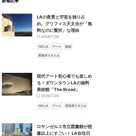
新着記事
LAの夜景と宇宙を独り占
め。グリフィス天文台が「無
料なのに贅沢」な理由
2026/7/28
100 LA
アート
映画
西海岸スタイル
現代アート初心者でも楽しめ
る！ダウンタウンLAの無料
美術館「The Broad」
2026/7/28
100 LA
アート
西海岸スタイル
ロサンゼルス市立図書館が想
像以上にすごい！ LA在住日