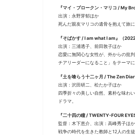
『マイ・ブロークン・マリコ / My Brok
出演：永野芽郁ほか
死んだ親友マリコの遺骨を抱えて旅に
『そばかす / I am what I am』（202
出演：三浦透子、前田敦子ほか
恋愛に無関心な女性が、外からの批判
チアリーダーになること」をテーマに
『土を喰らう十二ヶ月 / The Zen Dia
出演：沢田研二、松たか子ほか
四季折々の美しい自然、素朴な味わい
ドラマ。
『二十四の瞳 / TWENTY-FOUR EY
監督：木下恵介、出演：高峰秀子ほか
戦争の時代を生きた教師と12人の生