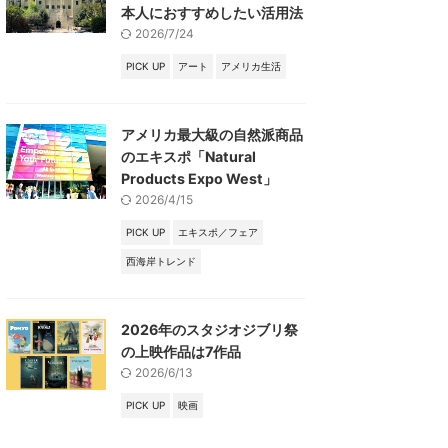
本人におすすめしたい活用法
2026/7/24
PICK UP
アート
アメリカ生活
アメリカ最大級の自然派商品
のエキスポ「Natural
Products Expo West」
2026/4/15
PICK UP
エキスポ／フェア
西海岸トレンド
2026年のスタジオジブリ祭
の上映作品は7作品
2026/6/13
PICK UP
映画