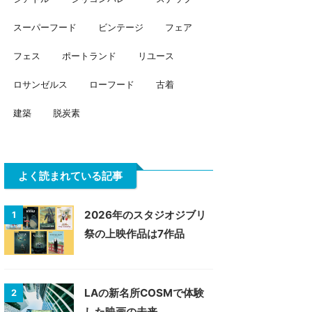
スーパーフード
ビンテージ
フェア
フェス
ポートランド
リユース
ロサンゼルス
ローフード
古着
建築
脱炭素
よく読まれている記事
2026年のスタジオジブリ
1
祭の上映作品は7作品
LAの新名所COSMで体験
2
した映画の未来