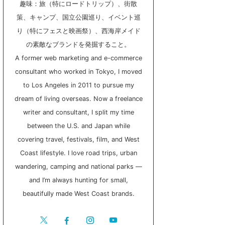
趣味：旅（特にロードトリップ）、街散
策、キャンプ、国立公園巡り、イベント巡
り（特にフェスと映画祭）、西海岸メイド
の素敵なブランドを発掘すること。
A former web marketing and e-commerce
consultant who worked in Tokyo, I moved
to Los Angeles in 2011 to pursue my
dream of living overseas. Now a freelance
writer and consultant, I split my time
between the U.S. and Japan while
covering travel, festivals, film, and West
Coast lifestyle. I love road trips, urban
wandering, camping and national parks —
and I’m always hunting for small,
beautifully made West Coast brands.