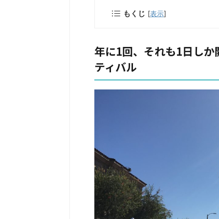
もくじ
[
表示
]
年に1回、それも1日し
ティバル