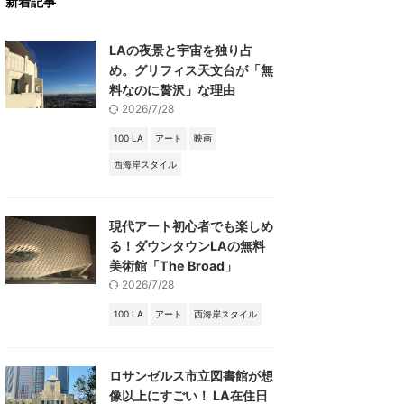
新着記事
LAの夜景と宇宙を独り占
め。グリフィス天文台が「無
料なのに贅沢」な理由
2026/7/28
100 LA
アート
映画
西海岸スタイル
現代アート初心者でも楽しめ
る！ダウンタウンLAの無料
美術館「The Broad」
2026/7/28
100 LA
アート
西海岸スタイル
ロサンゼルス市立図書館が想
像以上にすごい！ LA在住日