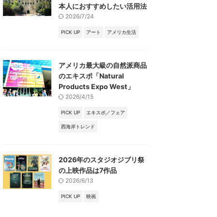
本人におすすめしたい活用法
2026/7/24
PICK UP
アート
アメリカ生活
アメリカ最大級の自然派商品
のエキスポ「Natural
Products Expo West」
2026/4/15
PICK UP
エキスポ／フェア
西海岸トレンド
2026年のスタジオジブリ祭
の上映作品は7作品
2026/6/13
PICK UP
映画