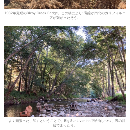
1932年完成のBixby Creek Bridge。この橋により1号線が南北のカリフォルニ
アが繋がったそう。
「よく頑張った、私」ということで、Big Sur Liver Innで給油しつつ、裏の川
辺でまったり。