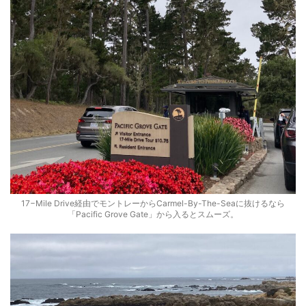
17−Mile Drive経由でモントレーからCarmel-By-The-Seaに抜けるなら
「Pacific Grove Gate」から入るとスムーズ。