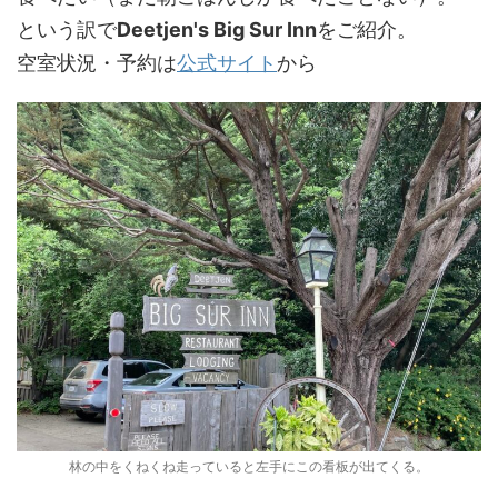
という訳で
Deetjen's Big Sur Inn
をご紹介。
空室状況・予約は
公式サイト
から
林の中をくねくね走っていると左手にこの看板が出てくる。