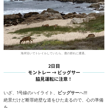
海岸沿いでトレイルしていたら、鹿の群れに遭遇。
2日目
モントレー → ビッグサー
脇見運転に注意！
いざ、1号線のハイライト、
ビッグサー
へ!!!
絶景だけど断罪絶壁な道をひた走るので、心の準備
を。