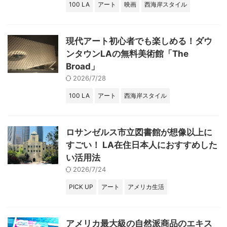
100 LA
アート
映画
西海岸スタイル
現代アート初心者でも楽しめる！ダウ
ンタウンLAの無料美術館「The
Broad」
2026/7/28
100 LA
アート
西海岸スタイル
ロサンゼルス市立図書館が想像以上に
すごい！ LA在住日本人におすすめした
い活用法
2026/7/24
PICK UP
アート
アメリカ生活
アメリカ最大級の自然派商品のエキス