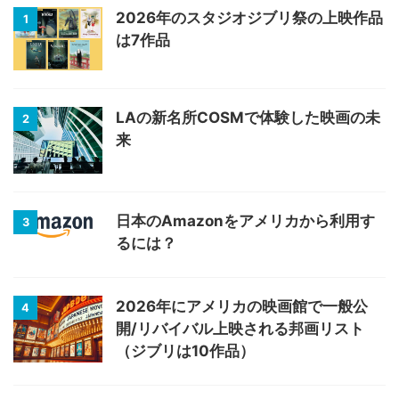
2026年のスタジオジブリ祭の上映作品
1
は7作品
LAの新名所COSMで体験した映画の未
2
来
日本のAmazonをアメリカから利用す
3
るには？
2026年にアメリカの映画館で一般公
4
開/リバイバル上映される邦画リスト
（ジブリは10作品）