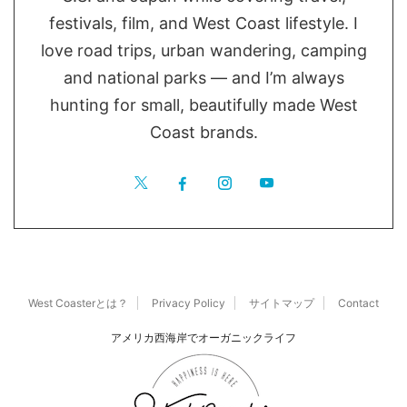
festivals, film, and West Coast lifestyle. I
love road trips, urban wandering, camping
and national parks — and I’m always
hunting for small, beautifully made West
Coast brands.
West Coasterとは？
Privacy Policy
サイトマップ
Contact
アメリカ西海岸でオーガニックライフ