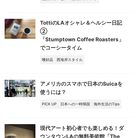
TottiのLAオシャレ＆ヘルシー日記
②
「Stumptown Coffee Roasters」
でコーシータイム
嗜好品
西海岸スタイル
アメリカのスマホで日本のSuicaを
使うには？
PICK UP
日本への一時帰国
海外生活のTips
現代アート初心者でも楽しめる！ダ
ウンタウンLAの無料美術館「The