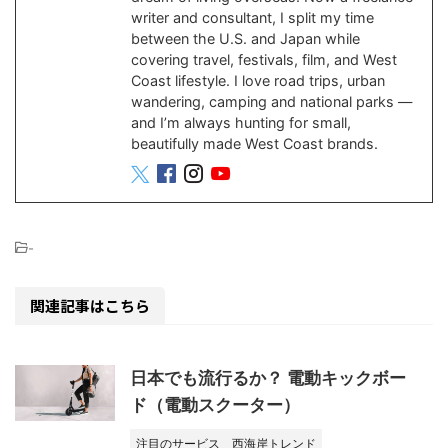
writer and consultant, I split my time
between the U.S. and Japan while
covering travel, festivals, film, and West
Coast lifestyle. I love road trips, urban
wandering, camping and national parks —
and I’m always hunting for small,
beautifully made West Coast brands.
-
関連記事はこちら
日本でも流行るか？ 電動キックボー
ド（電動スクーター）
注目のサービス
西海岸トレンド