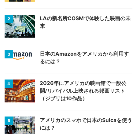
LAの新名所COSMで体験した映画の未
2
来
日本のAmazonをアメリカから利用す
3
るには？
2026年にアメリカの映画館で一般公
4
開/リバイバル上映される邦画リスト
（ジブリは10作品）
アメリカのスマホで日本のSuicaを使う
5
には？