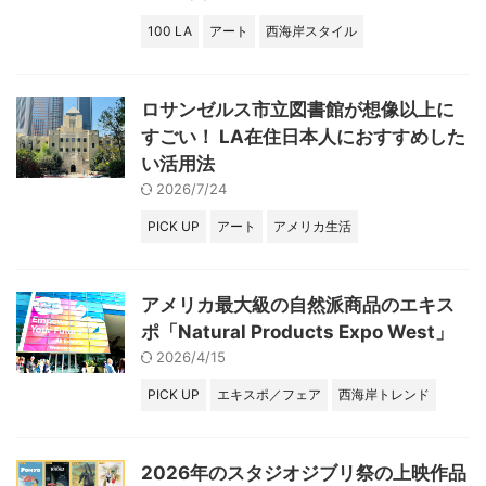
100 LA
アート
西海岸スタイル
ロサンゼルス市立図書館が想像以上に
すごい！ LA在住日本人におすすめした
い活用法
2026/7/24
PICK UP
アート
アメリカ生活
アメリカ最大級の自然派商品のエキス
ポ「Natural Products Expo West」
2026/4/15
PICK UP
エキスポ／フェア
西海岸トレンド
2026年のスタジオジブリ祭の上映作品