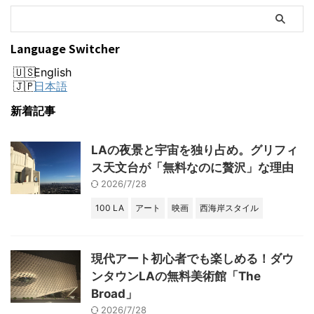
Language Switcher
English
日本語
新着記事
LAの夜景と宇宙を独り占め。グリフィ
ス天文台が「無料なのに贅沢」な理由
2026/7/28
100 LA
アート
映画
西海岸スタイル
現代アート初心者でも楽しめる！ダウ
ンタウンLAの無料美術館「The
Broad」
2026/7/28