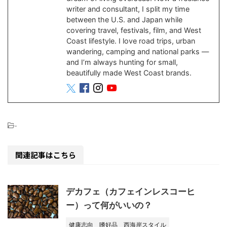
writer and consultant, I split my time
between the U.S. and Japan while
covering travel, festivals, film, and West
Coast lifestyle. I love road trips, urban
wandering, camping and national parks —
and I’m always hunting for small,
beautifully made West Coast brands.
-
関連記事はこちら
デカフェ（カフェインレスコーヒ
ー）って何がいいの？
健康志向
嗜好品
西海岸スタイル