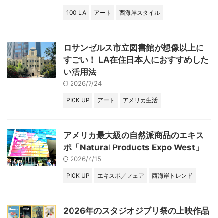
100 LA
アート
西海岸スタイル
ロサンゼルス市立図書館が想像以上に
すごい！ LA在住日本人におすすめした
い活用法
2026/7/24
PICK UP
アート
アメリカ生活
アメリカ最大級の自然派商品のエキス
ポ「Natural Products Expo West」
2026/4/15
PICK UP
エキスポ／フェア
西海岸トレンド
2026年のスタジオジブリ祭の上映作品