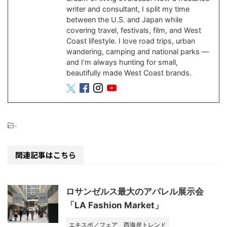
writer and consultant, I split my time
between the U.S. and Japan while
covering travel, festivals, film, and West
Coast lifestyle. I love road trips, urban
wandering, camping and national parks —
and I’m always hunting for small,
beautifully made West Coast brands.
-
関連記事はこちら
ロサンゼルス最大のアパレル展示会
「LA Fashion Market」
エキスポ／フェア
西海岸トレンド