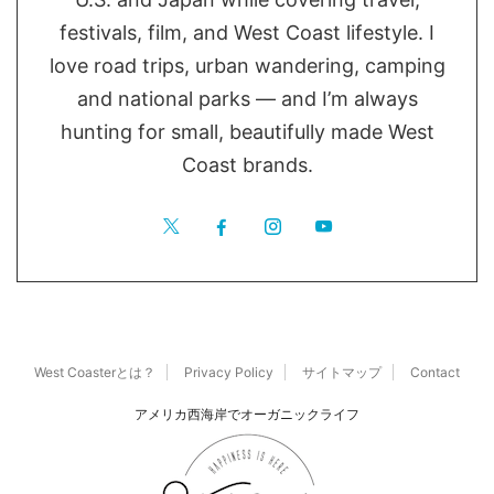
festivals, film, and West Coast lifestyle. I
love road trips, urban wandering, camping
and national parks — and I’m always
hunting for small, beautifully made West
Coast brands.
West Coasterとは？
Privacy Policy
サイトマップ
Contact
アメリカ西海岸でオーガニックライフ