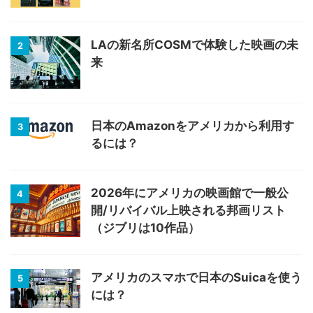
LAの新名所COSMで体験した映画の未
2
来
日本のAmazonをアメリカから利用す
3
るには？
2026年にアメリカの映画館で一般公
4
開/リバイバル上映される邦画リスト
（ジブリは10作品）
アメリカのスマホで日本のSuicaを使う
5
には？