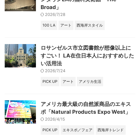
Broad」
2026/7/28
100 LA
アート
西海岸スタイル
ロサンゼルス市立図書館が想像以上に
すごい！ LA在住日本人におすすめした
い活用法
2026/7/24
PICK UP
アート
アメリカ生活
アメリカ最大級の自然派商品のエキス
ポ「Natural Products Expo West」
2026/4/15
PICK UP
エキスポ／フェア
西海岸トレンド