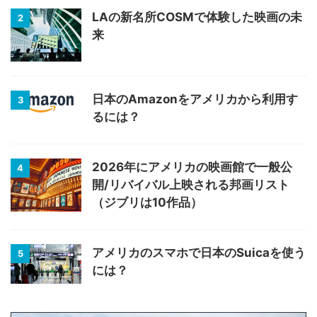
LAの新名所COSMで体験した映画の未
2
来
日本のAmazonをアメリカから利用す
3
るには？
2026年にアメリカの映画館で一般公
4
開/リバイバル上映される邦画リスト
（ジブリは10作品）
アメリカのスマホで日本のSuicaを使う
5
には？