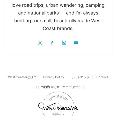
love road trips, urban wandering, camping
and national parks — and I’m always
hunting for small, beautifully made West
Coast brands.
West Coasterとは？
Privacy Policy
サイトマップ
Contact
アメリカ西海岸でオーガニックライフ