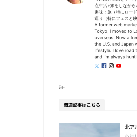
点生活+旅をしながら
趣味：旅（特にロー
巡り（特にフェスと
A former web marke
Tokyo, I moved to Lo
overseas. Now a free
the U.S. and Japan wh
lifestyle. I love roa
and I’m always hunti
-
関連記事はこちら
北ア
小ぶり