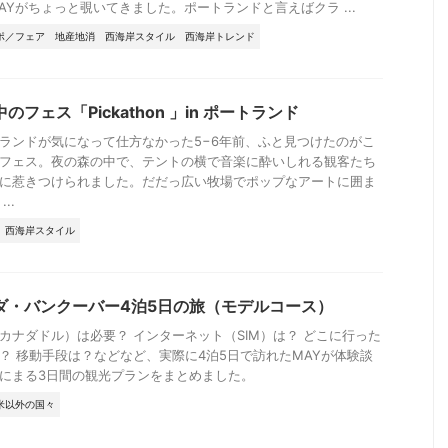
AYがちょっと覗いてきました。ポートランドと言えばクラ ...
ポ／フェア
地産地消
西海岸スタイル
西海岸トレンド
のフェス「Pickathon 」in ポートランド
ランドが気になって仕方なかった5−6年前、ふと見つけたのがこ
フェス。夜の森の中で、テントの横で音楽に酔いしれる観客たち
に惹きつけられました。だだっ広い牧場でポップなアートに囲ま
..
西海岸スタイル
ダ・バンクーバー4泊5日の旅（モデルコース）
カナダドル）は必要？ インターネット（SIM）は？ どこに行った
？ 移動手段は？などなど、実際に4泊5日で訪れたMAYが体験談
にまる3日間の観光プランをまとめました。
米以外の国々