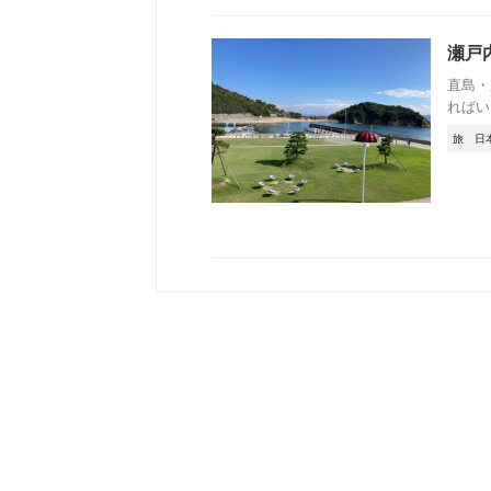
瀬戸
直島・
ればい
旅
日