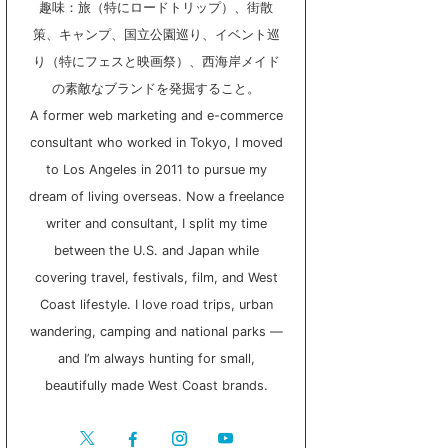
趣味：旅（特にロードトリップ）、街散
策、キャンプ、国立公園巡り、イベント巡
り（特にフェスと映画祭）、西海岸メイド
の素敵なブランドを発掘すること。
A former web marketing and e-commerce
consultant who worked in Tokyo, I moved
to Los Angeles in 2011 to pursue my
dream of living overseas. Now a freelance
writer and consultant, I split my time
between the U.S. and Japan while
covering travel, festivals, film, and West
Coast lifestyle. I love road trips, urban
wandering, camping and national parks —
and I’m always hunting for small,
beautifully made West Coast brands.