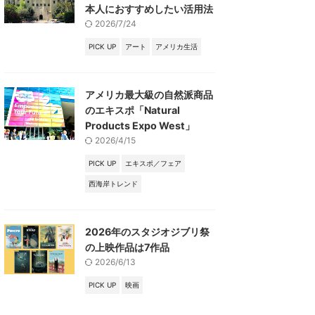
本人におすすめしたい活用法
2026/7/24
PICK UP
アート
アメリカ生活
アメリカ最大級の自然派商品
のエキスポ「Natural
Products Expo West」
2026/4/15
PICK UP
エキスポ／フェア
西海岸トレンド
2026年のスタジオジブリ祭
の上映作品は7作品
2026/6/13
PICK UP
映画