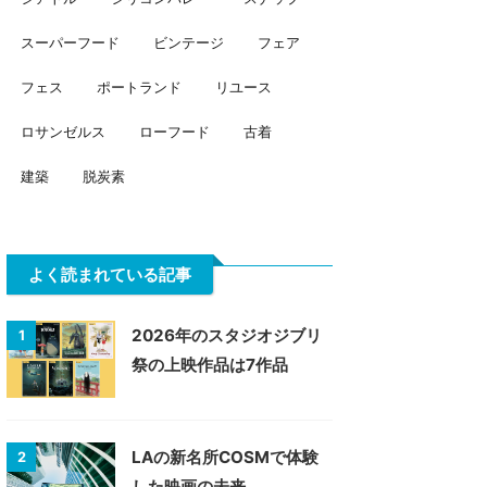
スーパーフード
ビンテージ
フェア
フェス
ポートランド
リユース
ロサンゼルス
ローフード
古着
建築
脱炭素
よく読まれている記事
2026年のスタジオジブリ
1
祭の上映作品は7作品
LAの新名所COSMで体験
2
した映画の未来