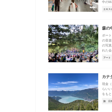
中のM
エキス
森の中
ポート
の音楽
の写真
れた会 .
アート
カナ
現金（
らいい
をもと
旅
日