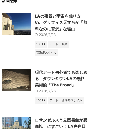
新着記事
LAの夜景と宇宙を独り占
め。グリフィス天文台が「無
料なのに贅沢」な理由
2026/7/28
100 LA
アート
映画
西海岸スタイル
現代アート初心者でも楽しめ
る！ダウンタウンLAの無料
美術館「The Broad」
2026/7/28
100 LA
アート
西海岸スタイル
ロサンゼルス市立図書館が想
像以上にすごい！ LA在住日