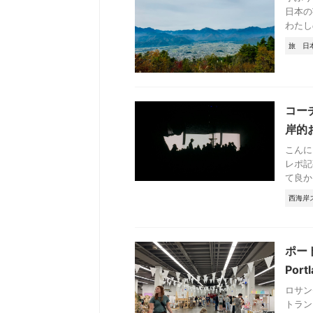
日本の
わたし
旅
日
コー
岸的
こんに
レポ記
て良か
西海岸
ポート
Port
ロサン
トラン