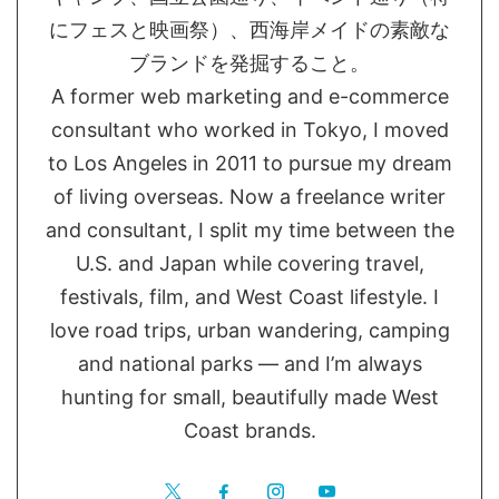
にフェスと映画祭）、西海岸メイドの素敵な
ブランドを発掘すること。
A former web marketing and e-commerce
consultant who worked in Tokyo, I moved
to Los Angeles in 2011 to pursue my dream
of living overseas. Now a freelance writer
and consultant, I split my time between the
U.S. and Japan while covering travel,
festivals, film, and West Coast lifestyle. I
love road trips, urban wandering, camping
and national parks — and I’m always
hunting for small, beautifully made West
Coast brands.