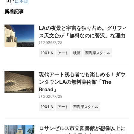
日本語
新着記事
LAの夜景と宇宙を独り占め。グリフィ
ス天文台が「無料なのに贅沢」な理由
2026/7/28
100 LA
アート
映画
西海岸スタイル
現代アート初心者でも楽しめる！ダウ
ンタウンLAの無料美術館「The
Broad」
2026/7/28
100 LA
アート
西海岸スタイル
ロサンゼルス市立図書館が想像以上に