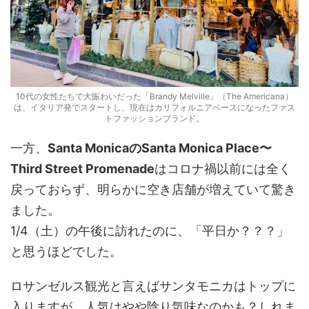
10代の女性たちで大賑わいだった「Brandy Melville」（The Americana）
は、イタリア発でスタートし、現在はカリフォルニアベースになったファス
トファッションブランド。
一方、
Santa MonicaのSanta Monica Place〜
Third Street Promenade
はコロナ禍以前には全く
戻っておらず、明らかに空き店舗が増えていて驚き
ました。
1/4（土）の午後に訪れたのに、「平日か？？？」
と思うほどでした。
ロサンゼルス観光と言えばサンタモニカはトップに
入りますが、人気はやや陰り気味なのかも？しれま