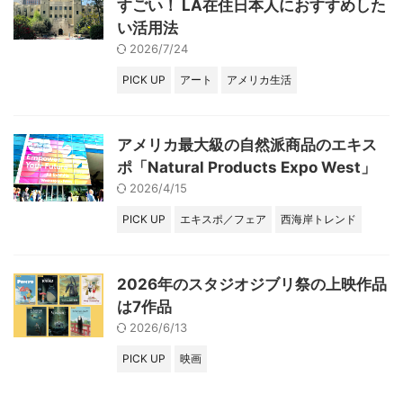
すごい！ LA在住日本人におすすめした
い活用法
2026/7/24
PICK UP
アート
アメリカ生活
アメリカ最大級の自然派商品のエキス
ポ「Natural Products Expo West」
2026/4/15
PICK UP
エキスポ／フェア
西海岸トレンド
2026年のスタジオジブリ祭の上映作品
は7作品
2026/6/13
PICK UP
映画