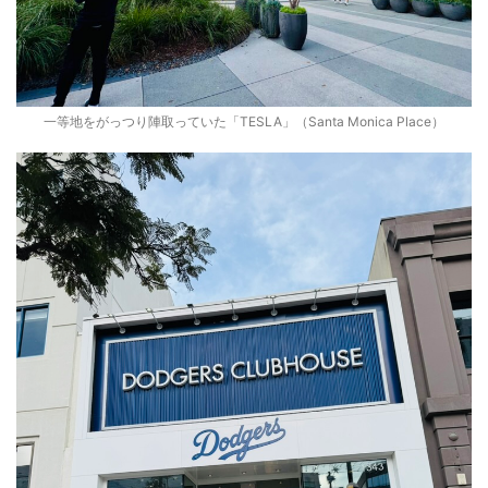
一等地をがっつり陣取っていた「TESLA」（Santa Monica Place）