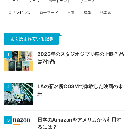
フェア
フェス
ポートランド
リユース
ロサンゼルス
ローフード
古着
建築
脱炭素
よく読まれている記事
2026年のスタジオジブリ祭の上映作品
1
は7作品
LAの新名所COSMで体験した映画の未
2
来
日本のAmazonをアメリカから利用す
3
るには？