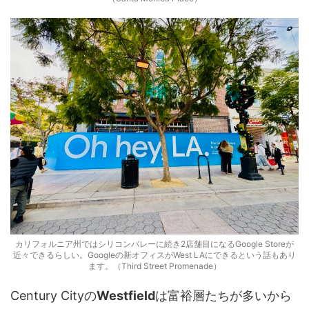
カリフォルニア州ではシリコンバレーに続き2店舗目になるGoogle Storeが
近々できるらしい。Googleの新オフィスがWest LAにできるという話もあり
ます。（Third Street Promenade）
Century Cityの
Westfield
は富裕層たちが多いから