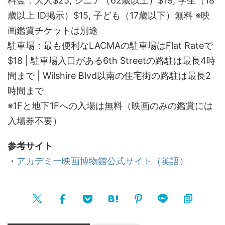
料金：大人$25, シニア（62歳以上）$19, 学生（18
歳以上 ID掲示）$15, 子ども（17歳以下）無料 ※映
画鑑賞チケットは別途
駐車場：最も便利なLACMAの駐車場はFlat Rateで
$18 | 駐車場入口がある6th Streetの路駐は最長4時
間まで | Wilshire Blvd以南の住宅街の路駐は最長2
時間まで
※1Fと地下1Fへの入場は無料（映画のみの鑑賞には
入場券不要）
参考サイト
・
アカデミー映画博物館公式サイト（英語）