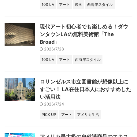
100 LA
アート
映画
西海岸スタイル
現代アート初心者でも楽しめる！ダウ
ンタウンLAの無料美術館「The
Broad」
2026/7/28
100 LA
アート
西海岸スタイル
ロサンゼルス市立図書館が想像以上に
すごい！ LA在住日本人におすすめした
い活用法
2026/7/24
PICK UP
アート
アメリカ生活
アメリカ最大級の自然派商品のエキス