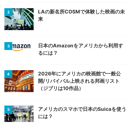
LAの新名所COSMで体験した映画の未
2
来
日本のAmazonをアメリカから利用す
3
るには？
2026年にアメリカの映画館で一般公
4
開/リバイバル上映される邦画リスト
（ジブリは10作品）
アメリカのスマホで日本のSuicaを使う
5
には？