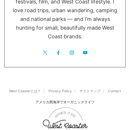
festivals, film, and West Coast lifestyle. I
love road trips, urban wandering, camping
and national parks — and I’m always
hunting for small, beautifully made West
Coast brands.
West Coasterとは？
Privacy Policy
サイトマップ
Contact
アメリカ西海岸でオーガニックライフ