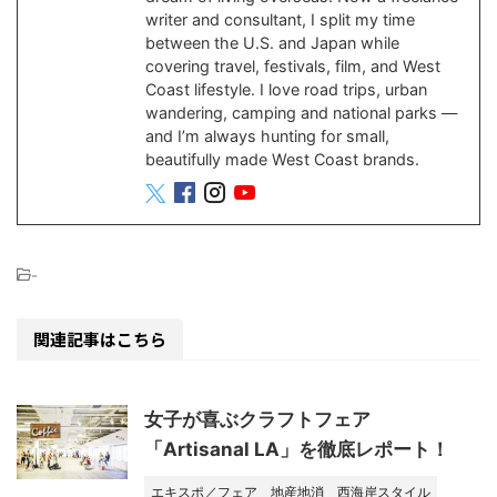
writer and consultant, I split my time
between the U.S. and Japan while
covering travel, festivals, film, and West
Coast lifestyle. I love road trips, urban
wandering, camping and national parks —
and I’m always hunting for small,
beautifully made West Coast brands.
-
関連記事はこちら
女子が喜ぶクラフトフェア
「Artisanal LA」を徹底レポート！
エキスポ／フェア
地産地消
西海岸スタイル