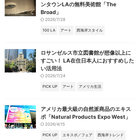
ンタウンLAの無料美術館「The
Broad」
2026/7/28
100 LA
アート
西海岸スタイル
ロサンゼルス市立図書館が想像以上に
すごい！ LA在住日本人におすすめした
い活用法
2026/7/24
PICK UP
アート
アメリカ生活
アメリカ最大級の自然派商品のエキス
ポ「Natural Products Expo West」
2026/4/15
PICK UP
エキスポ／フェア
西海岸トレンド