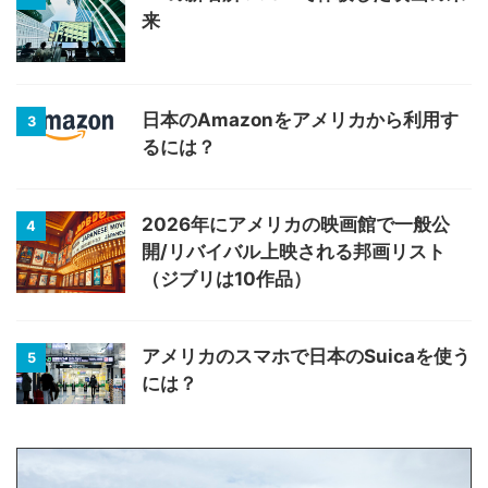
来
日本のAmazonをアメリカから利用す
3
るには？
2026年にアメリカの映画館で一般公
4
開/リバイバル上映される邦画リスト
（ジブリは10作品）
アメリカのスマホで日本のSuicaを使う
5
には？