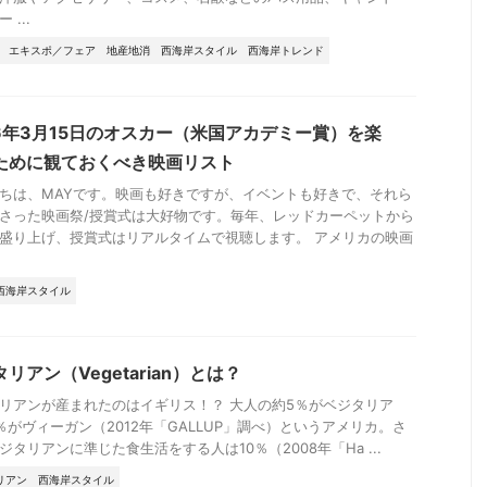
 ...
エキスポ／フェア
地産地消
西海岸スタイル
西海岸トレンド
26年3月15日のオスカー（米国アカデミー賞）を楽
ために観ておくべき映画リスト
ちは、MAYです。映画も好きですが、イベントも好きで、それら
さった映画祭/授賞式は大好物です。毎年、レッドカーペットから
盛り上げ、授賞式はリアルタイムで視聴します。 アメリカの映画
西海岸スタイル
リアン（Vegetarian）とは？
リアンが産まれたのはイギリス！？ 大人の約5％がベジタリア
％がヴィーガン（2012年「GALLUP」調べ）というアメリカ。さ
ジタリアンに準じた食生活をする人は10％（2008年「Ha ...
リアン
西海岸スタイル