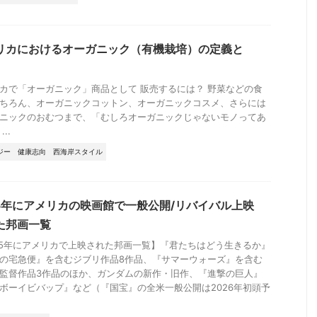
リカにおけるオーガニック（有機栽培）の定義と
カで「オーガニック」商品として 販売するには？ 野菜などの食
ちろん、オーガニックコットン、オーガニックコスメ、さらには
ニックのおむつまで、「むしろオーガニックじゃないモノってあ
..
ジー
健康志向
西海岸スタイル
25年にアメリカの映画館で一般公開/リバイバル上映
た邦画一覧
25年にアメリカで上映された邦画一覧】『君たちはどう生きるか』
の宅急便』を含むジブリ作品8作品、『サマーウォーズ』を含む
監督作品3作品のほか、ガンダムの新作・旧作、『進撃の巨人』
ボーイビバップ』など（『国宝』の全米一般公開は2026年初頭予