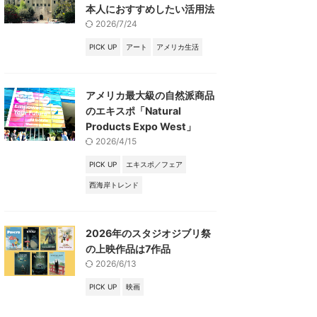
本人におすすめしたい活用法
2026/7/24
PICK UP
アート
アメリカ生活
アメリカ最大級の自然派商品
のエキスポ「Natural
Products Expo West」
2026/4/15
PICK UP
エキスポ／フェア
西海岸トレンド
2026年のスタジオジブリ祭
の上映作品は7作品
2026/6/13
PICK UP
映画