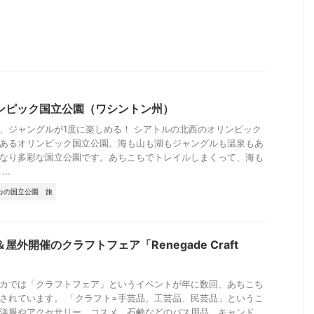
ンピック国立公園（ワシントン州）
、ジャングルが1度に楽しめる！ シアトルの北西のオリンピック
あるオリンピック国立公園。海も山も湖もジャングルも温泉もあ
なり多彩な国立公園です。あちこちでトレイルしまくって、海も
..
カの国立公園
旅
屋外開催のクラフトフェア「Renegade Craft
」
カでは「クラフトフェア」というイベントが年に数回、あちこち
されています。 「クラフト=手芸品、工芸品、民芸品」というこ
洋服やアクセサリー、コスメ、石鹸などのバス用品、キャンド