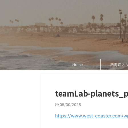
Home
西海岸ス
teamLab-planets_p
05/30/2026
https://www.west-coaster.com/w