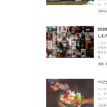
ル、アー
100 LA
20
しむ
こんに
が合わ
気分を
賞 ...
映画
ベジタ
ベジタ
ン、2
らにベ
ベジタ