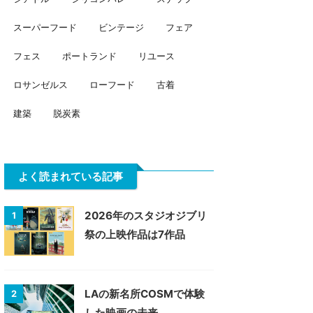
スーパーフード
ビンテージ
フェア
フェス
ポートランド
リユース
ロサンゼルス
ローフード
古着
建築
脱炭素
よく読まれている記事
2026年のスタジオジブリ
1
祭の上映作品は7作品
LAの新名所COSMで体験
2
した映画の未来