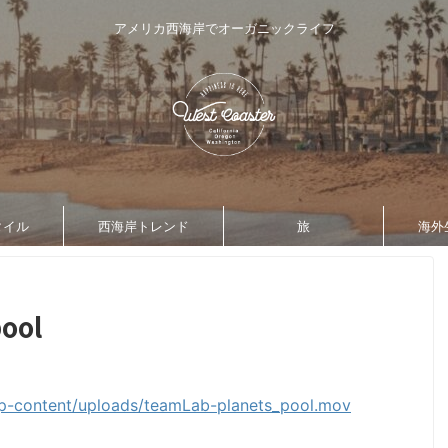
アメリカ西海岸でオーガニックライフ
タイル
西海岸トレンド
旅
海外
ool
p-content/uploads/teamLab-planets_pool.mov