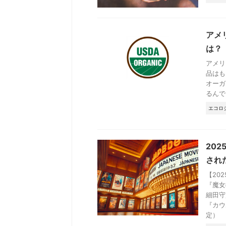
アメ
は？
アメリ
品はも
オーガ
るんで .
エコロ
20
され
【20
『魔女
細田守
『カウ
定）