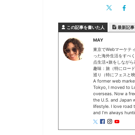
この記事を書いた人
最新記事
MAY
東京でWebマーケテ
った海外生活をすべく
点生活+旅をしながら
趣味：旅（特にロー
巡り（特にフェスと
A former web marke
Tokyo, I moved to Lo
overseas. Now a free
the U.S. and Japan wh
lifestyle. I love roa
and I’m always hunti