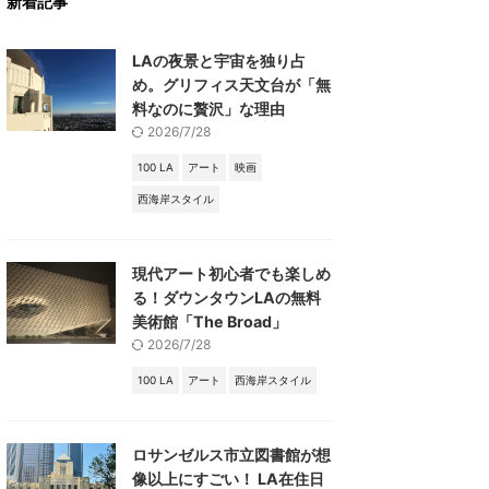
新着記事
LAの夜景と宇宙を独り占
め。グリフィス天文台が「無
料なのに贅沢」な理由
2026/7/28
100 LA
アート
映画
西海岸スタイル
現代アート初心者でも楽しめ
る！ダウンタウンLAの無料
美術館「The Broad」
2026/7/28
100 LA
アート
西海岸スタイル
ロサンゼルス市立図書館が想
像以上にすごい！ LA在住日