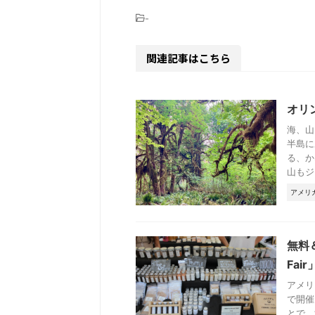
-
関連記事はこちら
オリ
海、山
半島に
る、か
山もジ .
アメリ
無料＆
Fair
アメリ
で開催
とで、