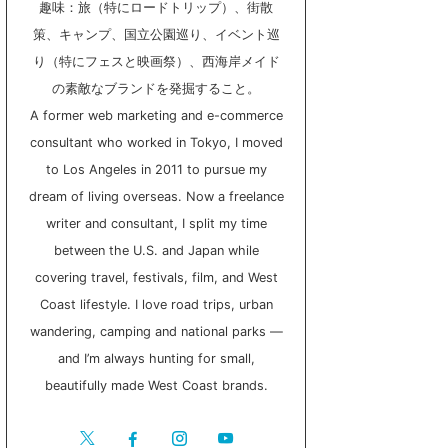
趣味：旅（特にロードトリップ）、街散
策、キャンプ、国立公園巡り、イベント巡
り（特にフェスと映画祭）、西海岸メイド
の素敵なブランドを発掘すること。
A former web marketing and e-commerce
consultant who worked in Tokyo, I moved
to Los Angeles in 2011 to pursue my
dream of living overseas. Now a freelance
writer and consultant, I split my time
between the U.S. and Japan while
covering travel, festivals, film, and West
Coast lifestyle. I love road trips, urban
wandering, camping and national parks —
and I’m always hunting for small,
beautifully made West Coast brands.