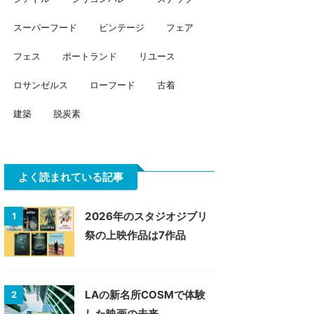
スーパーフード
ビンテージ
フェア
フェス
ポートランド
リユース
ロサンゼルス
ローフード
古着
建築
脱炭素
よく読まれている記事
2026年のスタジオジブリ
1
祭の上映作品は7作品
LAの新名所COSMで体験
2
した映画の未来