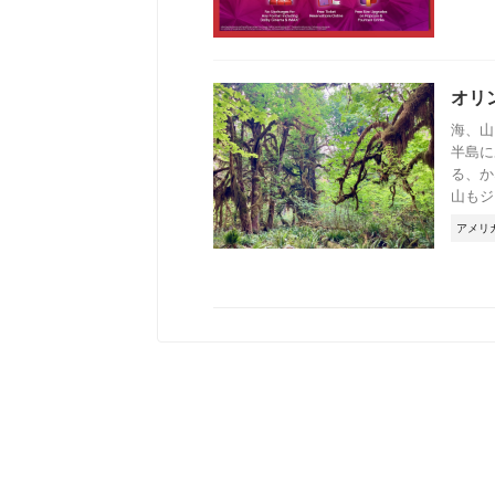
オリ
海、山
半島に
る、か
山もジ .
アメリ