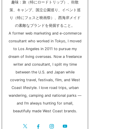
趣味：旅（特にロードトリップ）、街散
策、キャンプ、国立公園巡り、イベント巡
り（特にフェスと映画祭）、西海岸メイド
の素敵なブランドを発掘すること。
A former web marketing and e-commerce
consultant who worked in Tokyo, I moved
to Los Angeles in 2011 to pursue my
dream of living overseas. Now a freelance
writer and consultant, I split my time
between the U.S. and Japan while
covering travel, festivals, film, and West
Coast lifestyle. I love road trips, urban
wandering, camping and national parks —
and I’m always hunting for small,
beautifully made West Coast brands.