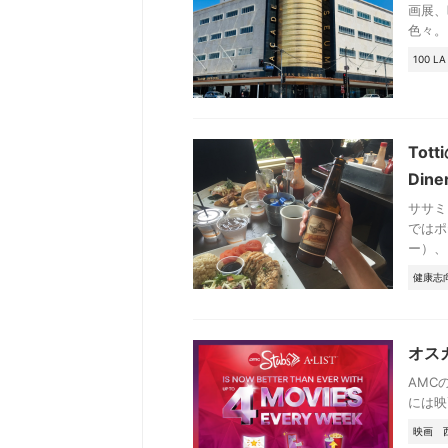
画展、
色々。
100 LA
Tot
Dine
ササミ
ではポ
ー）、
健康志
オス
AMC
には映
映画