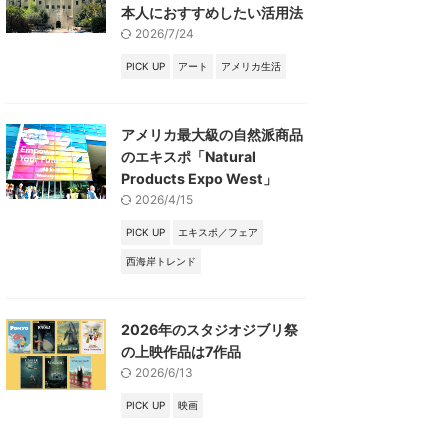
本人におすすめしたい活用法
2026/7/24
PICK UP
アート
アメリカ生活
アメリカ最大級の自然派商品
のエキスポ「Natural
Products Expo West」
2026/4/15
PICK UP
エキスポ／フェア
西海岸トレンド
2026年のスタジオジブリ祭
の上映作品は7作品
2026/6/13
PICK UP
映画