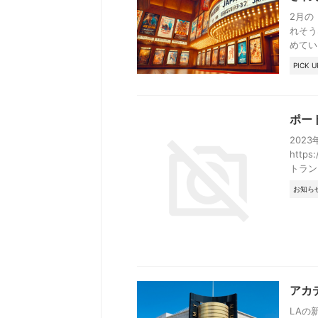
2月の
れそう
めてい
PICK U
ポー
202
http
トランド
お知ら
アカ
LAの