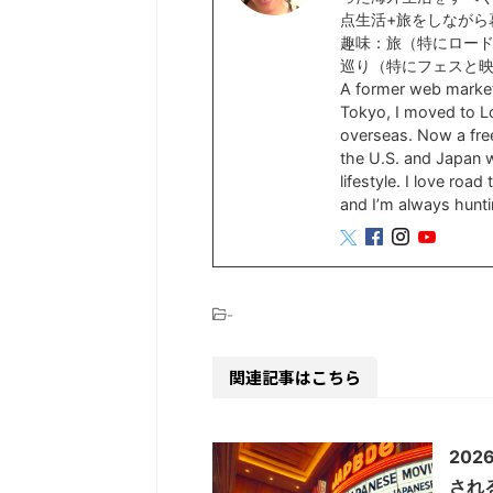
点生活+旅をしながら
趣味：旅（特にロー
巡り（特にフェスと
A former web marke
Tokyo, I moved to Lo
overseas. Now a free
the U.S. and Japan wh
lifestyle. I love roa
and I’m always hunti
-
関連記事はこちら
20
され