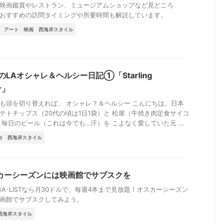
映画鑑賞やレストラン、ミュージアムショップなど見どころ
おすすめの訪問タイミングや所要時間も解説しています。
アート
映画
西海岸スタイル
tiのLAオシャレ＆ヘルシー日記①「Starling
r」
も頭を切り替えれば、 オシャレ？＆ヘルシー こんにちは。日本
テトチップス（20代の頃は1日1袋）と 松屋（牛焼き肉定食サイコ
 毎日のビール（これは今でも…汗）を こよなく愛していた元 ...
向
西海岸スタイル
カーシーズンには映画館でサブスクを
のA-LISTなら月30ドルで、毎週4本まで見放題！オスカーシーズン
画館でサブスクしてみよう。
西海岸スタイル