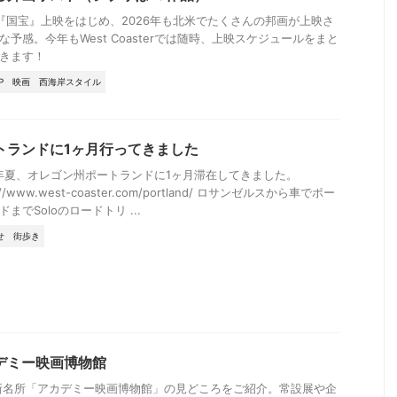
『国宝』上映をはじめ、2026年も北米でたくさんの邦画が上映さ
な予感。今年もWest Coasterでは随時、上映スケジュールをまと
きます！
P
映画
西海岸スタイル
トランドに1ヶ月行ってきました
3年夏、オレゴン州ポートランドに1ヶ月滞在してきました。
s://www.west-coaster.com/portland/ ロサンゼルスから車でポー
までSoloのロードトリ ...
せ
街歩き
デミー映画博物館
新名所「アカデミー映画博物館」の見どころをご紹介。常設展や企