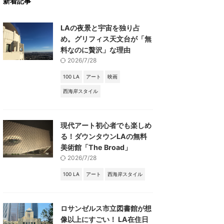
新着記事
LAの夜景と宇宙を独り占
め。グリフィス天文台が「無
料なのに贅沢」な理由
2026/7/28
100 LA
アート
映画
西海岸スタイル
現代アート初心者でも楽しめ
る！ダウンタウンLAの無料
美術館「The Broad」
2026/7/28
100 LA
アート
西海岸スタイル
ロサンゼルス市立図書館が想
像以上にすごい！ LA在住日