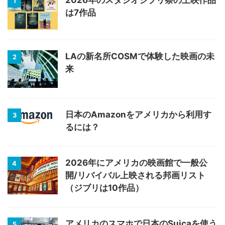
2026年のスタジオジブリ祭の上映作品
1
は7作品
LAの新名所COSMで体験した映画の未
2
来
日本のAmazonをアメリカから利用す
3
るには？
2026年にアメリカの映画館で一般公
4
開/リバイバル上映される邦画リスト
（ジブリは10作品）
アメリカのスマホで日本のSuicaを使う
5