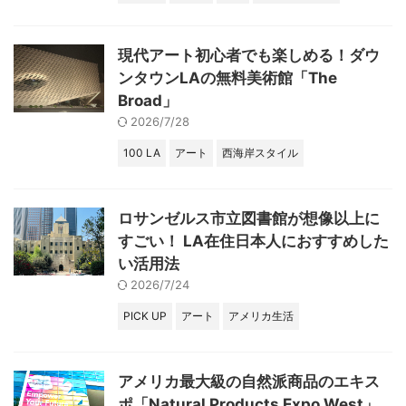
現代アート初心者でも楽しめる！ダウ
ンタウンLAの無料美術館「The
Broad」
2026/7/28
100 LA
アート
西海岸スタイル
ロサンゼルス市立図書館が想像以上に
すごい！ LA在住日本人におすすめした
い活用法
2026/7/24
PICK UP
アート
アメリカ生活
アメリカ最大級の自然派商品のエキス
ポ「Natural Products Expo West」