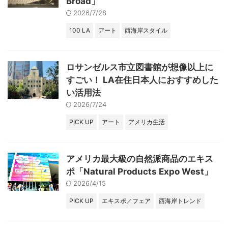
Broad」
2026/7/28
100 LA
アート
西海岸スタイル
ロサンゼルス市立図書館が想像以上に
すごい！ LA在住日本人におすすめした
い活用法
2026/7/24
PICK UP
アート
アメリカ生活
アメリカ最大級の自然派商品のエキス
ポ「Natural Products Expo West」
2026/4/15
PICK UP
エキスポ／フェア
西海岸トレンド