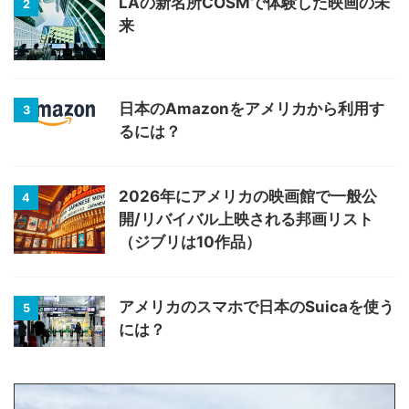
LAの新名所COSMで体験した映画の未
2
来
日本のAmazonをアメリカから利用す
3
るには？
2026年にアメリカの映画館で一般公
4
開/リバイバル上映される邦画リスト
（ジブリは10作品）
アメリカのスマホで日本のSuicaを使う
5
には？