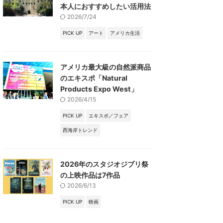
本人におすすめしたい活用法
2026/7/24
PICK UP
アート
アメリカ生活
アメリカ最大級の自然派商品
のエキスポ「Natural
Products Expo West」
2026/4/15
PICK UP
エキスポ／フェア
西海岸トレンド
2026年のスタジオジブリ祭
の上映作品は7作品
2026/6/13
PICK UP
映画