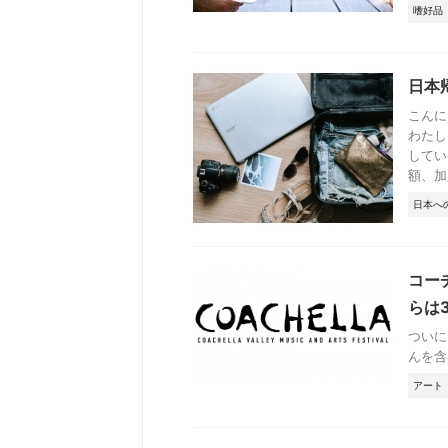
嗜好品
日本
こんに
わたし
してい
額、加入
日本へ
コー
らは
ついに
んを含
アート