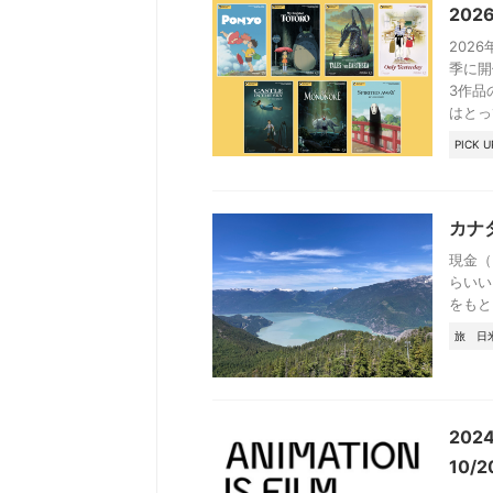
20
202
季に開催
3作品
はとっ
PICK U
カナ
現金（
らいい
をもと
旅
日
2024
10/