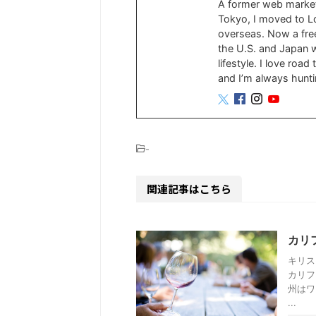
A former web marke
Tokyo, I moved to Lo
overseas. Now a free
the U.S. and Japan wh
lifestyle. I love roa
and I’m always hunti
-
関連記事はこちら
カリ
キリス
カリフ
州はワ
...