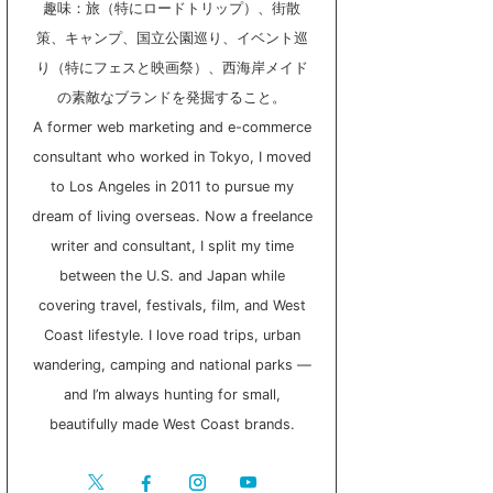
趣味：旅（特にロードトリップ）、街散
策、キャンプ、国立公園巡り、イベント巡
り（特にフェスと映画祭）、西海岸メイド
の素敵なブランドを発掘すること。
A former web marketing and e-commerce
consultant who worked in Tokyo, I moved
to Los Angeles in 2011 to pursue my
dream of living overseas. Now a freelance
writer and consultant, I split my time
between the U.S. and Japan while
covering travel, festivals, film, and West
Coast lifestyle. I love road trips, urban
wandering, camping and national parks —
and I’m always hunting for small,
beautifully made West Coast brands.