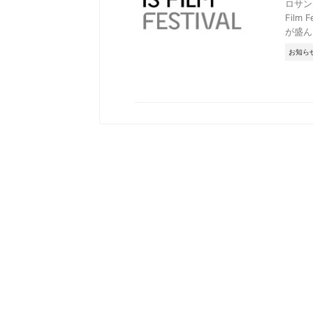
ロサン
Fil
が盛ん
お知ら