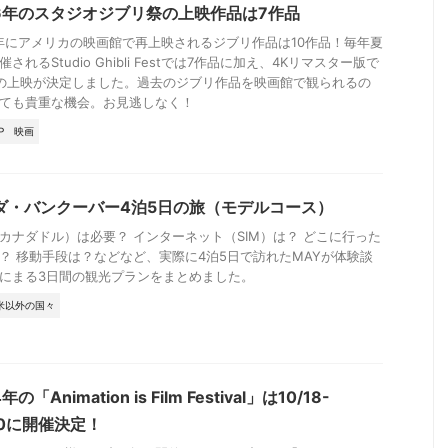
26年のスタジオジブリ祭の上映作品は7作品
6年にアメリカの映画館で再上映されるジブリ作品は10作品！毎年夏
されるStudio Ghibli Festでは7作品に加え、4Kリマスター版で
の上映が決定しました。過去のジブリ作品を映画館で観られるの
ても貴重な機会。お見逃しなく！
P
映画
ダ・バンクーバー4泊5日の旅（モデルコース）
カナダドル）は必要？ インターネット（SIM）は？ どこに行った
？ 移動手段は？などなど、実際に4泊5日で訪れたMAYが体験談
にまる3日間の観光プランをまとめました。
米以外の国々
年の「Animation is Film Festival」は10/18-
20に開催決定！