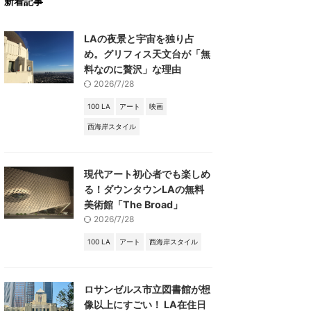
新着記事
LAの夜景と宇宙を独り占
め。グリフィス天文台が「無
料なのに贅沢」な理由
2026/7/28
100 LA
アート
映画
西海岸スタイル
現代アート初心者でも楽しめ
る！ダウンタウンLAの無料
美術館「The Broad」
2026/7/28
100 LA
アート
西海岸スタイル
ロサンゼルス市立図書館が想
像以上にすごい！ LA在住日