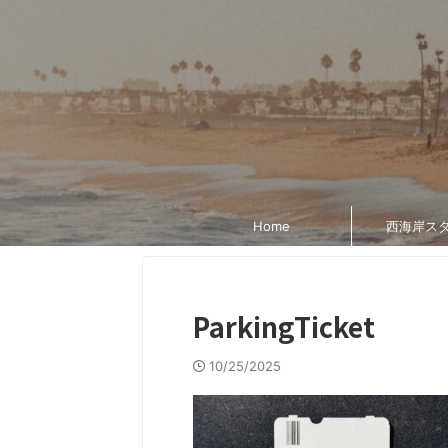
Home
西海岸ス
ParkingTicket
10/25/2025