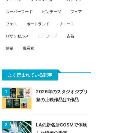
スーパーフード
ビンテージ
フェア
フェス
ポートランド
リユース
ロサンゼルス
ローフード
古着
建築
脱炭素
よく読まれている記事
2026年のスタジオジブリ
1
祭の上映作品は7作品
LAの新名所COSMで体験
2
した映画の未来