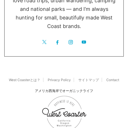
love road trips, urban wandering, camping
and national parks — and I’m always
hunting for small, beautifully made West
Coast brands.
West Coasterとは？
Privacy Policy
サイトマップ
Contact
アメリカ西海岸でオーガニックライフ