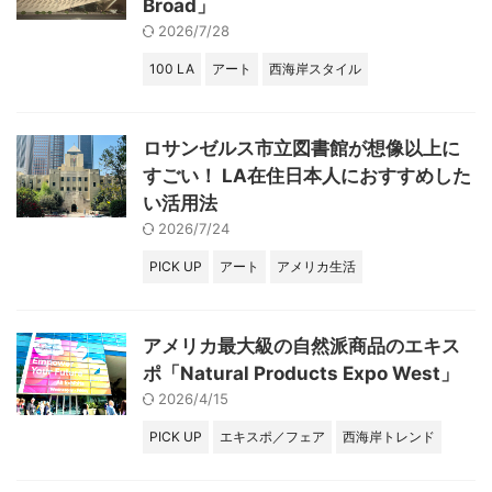
Broad」
2026/7/28
100 LA
アート
西海岸スタイル
ロサンゼルス市立図書館が想像以上に
すごい！ LA在住日本人におすすめした
い活用法
2026/7/24
PICK UP
アート
アメリカ生活
アメリカ最大級の自然派商品のエキス
ポ「Natural Products Expo West」
2026/4/15
PICK UP
エキスポ／フェア
西海岸トレンド