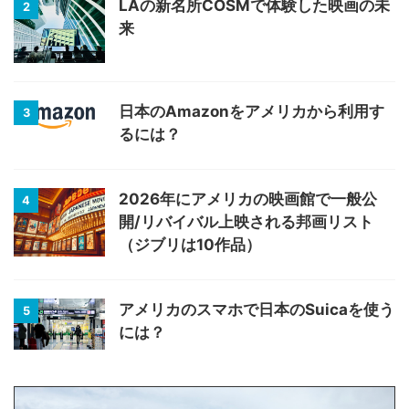
LAの新名所COSMで体験した映画の未
2
来
日本のAmazonをアメリカから利用す
3
るには？
2026年にアメリカの映画館で一般公
4
開/リバイバル上映される邦画リスト
（ジブリは10作品）
アメリカのスマホで日本のSuicaを使う
5
には？