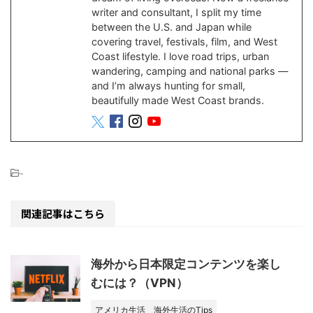
writer and consultant, I split my time
between the U.S. and Japan while
covering travel, festivals, film, and West
Coast lifestyle. I love road trips, urban
wandering, camping and national parks —
and I’m always hunting for small,
beautifully made West Coast brands.
-
関連記事はこちら
海外から日本限定コンテンツを楽し
むには？（VPN）
アメリカ生活
海外生活のTips