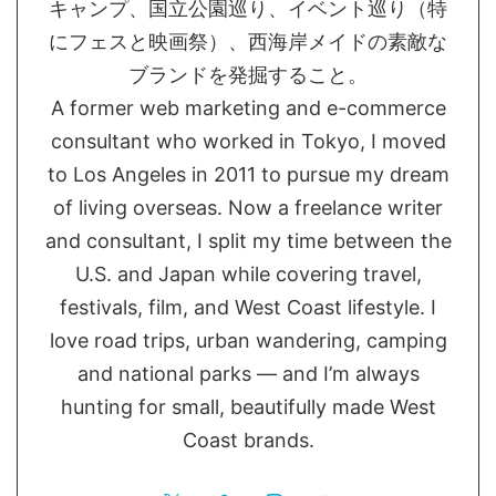
キャンプ、国立公園巡り、イベント巡り（特
にフェスと映画祭）、西海岸メイドの素敵な
ブランドを発掘すること。
A former web marketing and e-commerce
consultant who worked in Tokyo, I moved
to Los Angeles in 2011 to pursue my dream
of living overseas. Now a freelance writer
and consultant, I split my time between the
U.S. and Japan while covering travel,
festivals, film, and West Coast lifestyle. I
love road trips, urban wandering, camping
and national parks — and I’m always
hunting for small, beautifully made West
Coast brands.