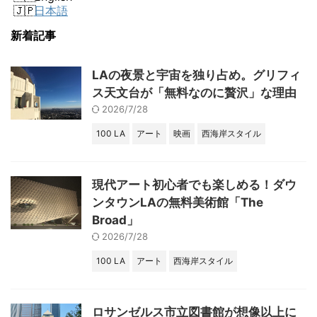
日本語
新着記事
LAの夜景と宇宙を独り占め。グリフィ
ス天文台が「無料なのに贅沢」な理由
2026/7/28
100 LA
アート
映画
西海岸スタイル
現代アート初心者でも楽しめる！ダウ
ンタウンLAの無料美術館「The
Broad」
2026/7/28
100 LA
アート
西海岸スタイル
ロサンゼルス市立図書館が想像以上に