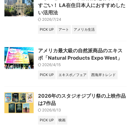
すごい！ LA在住日本人におすすめした
い活用法
2026/7/24
PICK UP
アート
アメリカ生活
アメリカ最大級の自然派商品のエキス
ポ「Natural Products Expo West」
2026/4/15
PICK UP
エキスポ／フェア
西海岸トレンド
2026年のスタジオジブリ祭の上映作品
は7作品
2026/6/13
PICK UP
映画