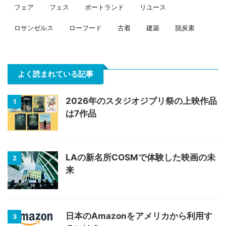
フェア
フェス
ポートランド
リユース
ロサンゼルス
ローフード
古着
建築
脱炭素
よく読まれている記事
2026年のスタジオジブリ祭の上映作品
1
は7作品
LAの新名所COSMで体験した映画の未
2
来
日本のAmazonをアメリカから利用す
3