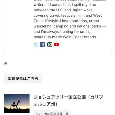
writer and consultant, I split my time
between the U.S. and Japan while
covering travel, festivals, film, and West
Coast lifestyle. I love road trips, urban
wandering, camping and national parks —
and I’m always hunting for small,
beautifully made West Coast brands.
-
関連記事はこちら
ジョシュアツリー国立公園（カリフ
ォルニア州）
アメリカの国立公園
旅