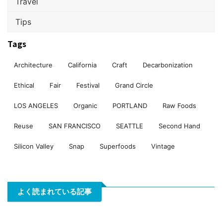
Travel
Tips
Tags
Architecture
California
Craft
Decarbonization
Ethical
Fair
Festival
Grand Circle
LOS ANGELES
Organic
PORTLAND
Raw Foods
Reuse
SAN FRANCISCO
SEATTLE
Second Hand
Silicon Valley
Snap
Superfoods
Vintage
よく読まれている記事