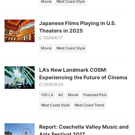
Movie
West Coast Style
Japanese Films Playing in U.S.
Theaters in 2025
2026/6/17
Movie
West Coast Style
LA’s New Landmark COSM:
Experiencing the Future of Cinema
2025/9/29
100 LA
Art
Movie
Featured Pick
West Coast Style
West Coast Trend
Report: Coachella Valley Music and
Arts Festival 2017