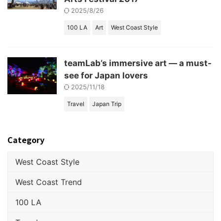
2025/8/26
100 LA
Art
West Coast Style
teamLab’s immersive art — a must-
see for Japan lovers
2025/11/18
Travel
Japan Trip
Category
West Coast Style
West Coast Trend
100 LA