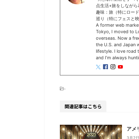
点生活+旅をしながら
趣味：旅（特にロー
巡り（特にフェスと
A former web marke
Tokyo, I moved to Lo
overseas. Now a free
the U.S. and Japan wh
lifestyle. I love roa
and I’m always hunti
-
関連記事はこちら
アメ
3月2