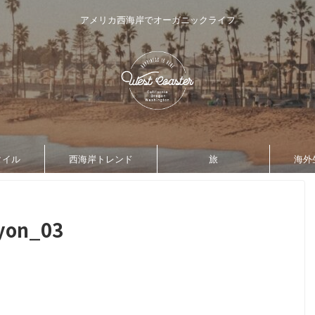
アメリカ西海岸でオーガニックライフ
タイル
西海岸トレンド
旅
海外
yon_03