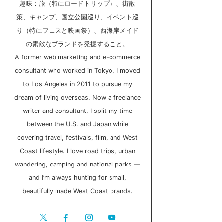
趣味：旅（特にロードトリップ）、街散
策、キャンプ、国立公園巡り、イベント巡
り（特にフェスと映画祭）、西海岸メイド
の素敵なブランドを発掘すること。
A former web marketing and e-commerce
consultant who worked in Tokyo, I moved
to Los Angeles in 2011 to pursue my
dream of living overseas. Now a freelance
writer and consultant, I split my time
between the U.S. and Japan while
covering travel, festivals, film, and West
Coast lifestyle. I love road trips, urban
wandering, camping and national parks —
and I’m always hunting for small,
beautifully made West Coast brands.