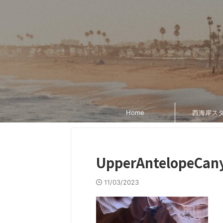
Home
西海岸ス
UpperAntelopeCan
11/03/2023