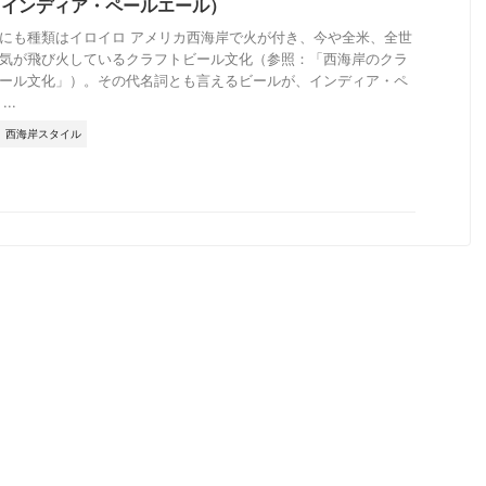
A（インディア・ペールエール）
にも種類はイロイロ アメリカ西海岸で火が付き、今や全米、全世
気が飛び火しているクラフトビール文化（参照：「西海岸のクラ
ール文化」）。その代名詞とも言えるビールが、インディア・ペ
..
西海岸スタイル