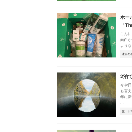
ホー
「Thr
こんに
面白か
ような価
注目の
2泊
今や日
も言え
年に新
...
旅
日