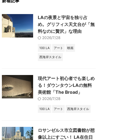
新着記事
LAの夜景と宇宙を独り占
め。グリフィス天文台が「無
料なのに贅沢」な理由
2026/7/28
100 LA
アート
映画
西海岸スタイル
現代アート初心者でも楽しめ
る！ダウンタウンLAの無料
美術館「The Broad」
2026/7/28
100 LA
アート
西海岸スタイル
ロサンゼルス市立図書館が想
像以上にすごい！ LA在住日