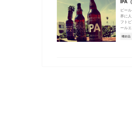
IP
ビール
界に人
フトビ
ールエ .
嗜好品