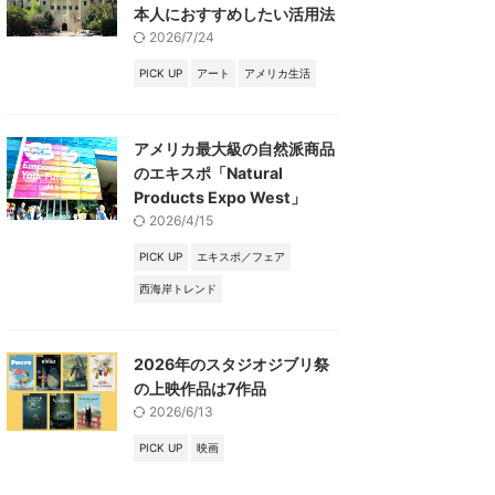
本人におすすめしたい活用法
2026/7/24
PICK UP
アート
アメリカ生活
アメリカ最大級の自然派商品
のエキスポ「Natural
Products Expo West」
2026/4/15
PICK UP
エキスポ／フェア
西海岸トレンド
2026年のスタジオジブリ祭
の上映作品は7作品
2026/6/13
PICK UP
映画