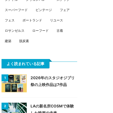
スーパーフード
ビンテージ
フェア
フェス
ポートランド
リユース
ロサンゼルス
ローフード
古着
建築
脱炭素
よく読まれている記事
2026年のスタジオジブリ
1
祭の上映作品は7作品
LAの新名所COSMで体験
2
した映画の未来