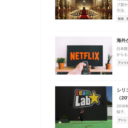
ブ賞や
方法、
映画
海外
日本限
からも
アメリ
シリ
（20
201
様子、
アート