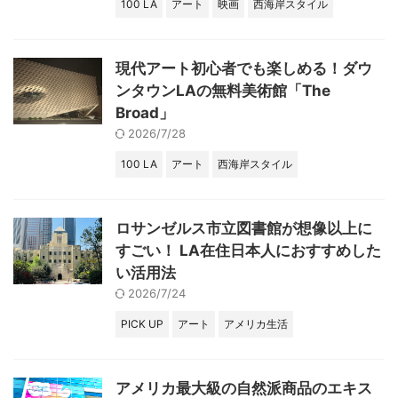
100 LA
アート
映画
西海岸スタイル
現代アート初心者でも楽しめる！ダウ
ンタウンLAの無料美術館「The
Broad」
2026/7/28
100 LA
アート
西海岸スタイル
ロサンゼルス市立図書館が想像以上に
すごい！ LA在住日本人におすすめした
い活用法
2026/7/24
PICK UP
アート
アメリカ生活
アメリカ最大級の自然派商品のエキス