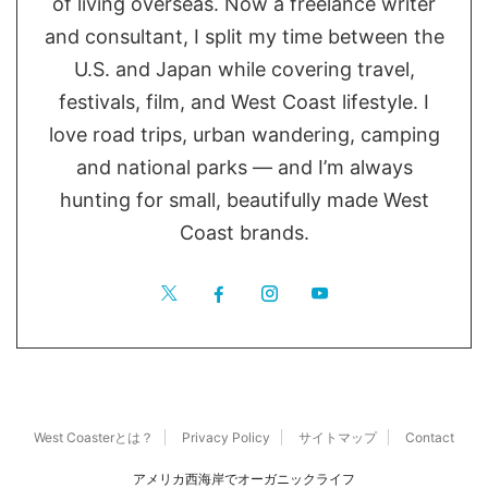
of living overseas. Now a freelance writer
and consultant, I split my time between the
U.S. and Japan while covering travel,
festivals, film, and West Coast lifestyle. I
love road trips, urban wandering, camping
and national parks — and I’m always
hunting for small, beautifully made West
Coast brands.
West Coasterとは？
Privacy Policy
サイトマップ
Contact
アメリカ西海岸でオーガニックライフ