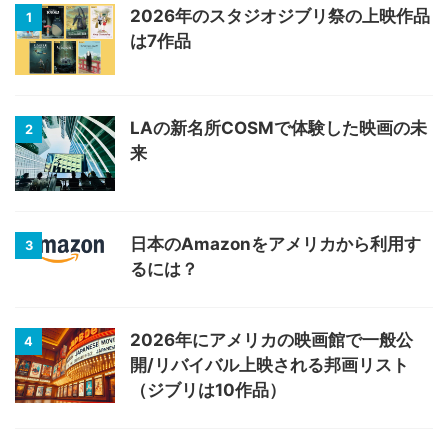
2026年のスタジオジブリ祭の上映作品
1
は7作品
LAの新名所COSMで体験した映画の未
2
来
日本のAmazonをアメリカから利用す
3
るには？
2026年にアメリカの映画館で一般公
4
開/リバイバル上映される邦画リスト
（ジブリは10作品）