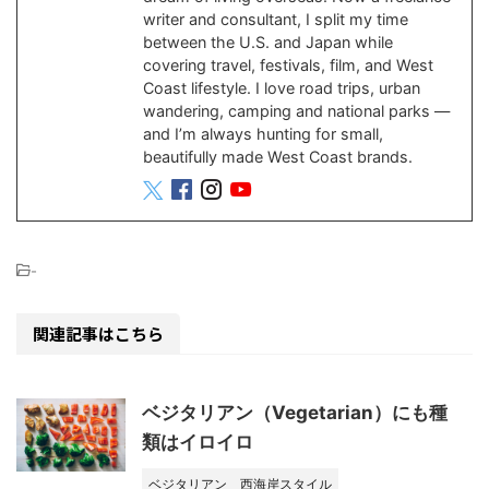
writer and consultant, I split my time
between the U.S. and Japan while
covering travel, festivals, film, and West
Coast lifestyle. I love road trips, urban
wandering, camping and national parks —
and I’m always hunting for small,
beautifully made West Coast brands.
-
関連記事はこちら
ベジタリアン（Vegetarian）にも種
類はイロイロ
ベジタリアン
西海岸スタイル